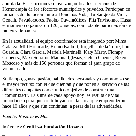
abordada. Estas acciones se realizan junto a los servicios de
Hemoterapia de los efectores municipales y privados. Participan en
jornadas de donaciòn junto a Donemos Vida, Tu Sangre da Vida,
Cenaih, Payadoctores, Faohp, Payamédicos, Flia Trivisonno. Hasta
el momento organizaron 126 jornadas, con notable participación de
mujeres donantes.
En la actualidad, el equipo coordinador está integrado por: Mima
Galarza, Miri Hourcade, Bruno Barberi, Jorgelina de la Torre, Paola
Guardia, Clara García, Mariela Martinelli, Katy Marty, Flompy
Giménez, Maxi Serrano, Mariana Iglesias, Celina Cuenca, Belén
Moscoso y más de 150 personas que forman el gran grupo de
voluntariado.
Su tiempo, ganas, pasión, habilidades personales y compromiso son
el mayor recurso con el que cuentan y que ponen al servicio de las
diferentes campañas con el único objetivo de construir una
“comunidad”. La suma de cada apoyo hoy les resulta de vital
importancia para que contribuyan con la tarea que emprendieron
hace 10 años y que aún continúan, a pesar de las adversidades.
Fuente: Rosario es Más
Imágenes:
Gentileza Fundación Rosario