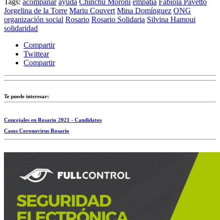
Tags:
acompañar
ayuda
Chinchu Moroni
empatia
Fabiola Pavetto
Jorgelina de la Torre
Mariu Couvert
Mina Domínguez
ONG
organización social
Rosario
Rosario Solidaria
Silvina Hamoui
solidaridad
Compartir
Twittear
Compartir
Te puede interesar:
Concejales en Rosario 2021 - Candidatos
Casos Coronavirus Rosario