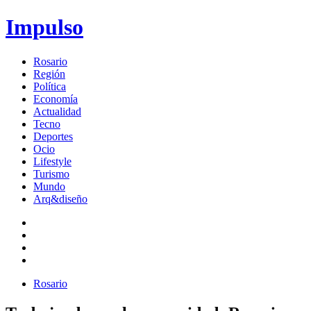
Impulso
Rosario
Región
Política
Economía
Actualidad
Tecno
Deportes
Ocio
Lifestyle
Turismo
Mundo
Arq&diseño
Rosario