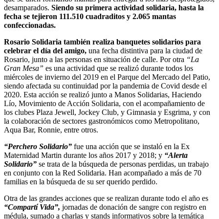
desamparados.
Siendo su primera actividad solidaria, hasta la
fecha se tejieron 111.510 cuadraditos y 2.065 mantas
confeccionadas.
Rosario Solidaria también realiza banquetes solidarios para
celebrar el día del amigo,
una fecha distintiva para la ciudad de
Rosario, junto a las personas en situación de calle. Por otra
“La
Gran Mesa”
es una actividad que se realizó durante todos los
miércoles de invierno del 2019 en el Parque del Mercado del Patio,
siendo afectada su continuidad por la pandemia de Covid desde el
2020. Esta acción se realizó junto a Manos Solidarias, Haciendo
Lío, Movimiento de Acción Solidaria, con el acompañamiento de
los clubes Plaza Jewell, Jockey Club, y Gimnasia y Esgrima, y con
la colaboración de sectores gastronómicos como Metropolitano,
Aqua Bar, Ronnie, entre otros.
“Perchero Solidario”
fue una acción que se instaló en la Ex
Maternidad Martin durante los años 2017 y 2018; y
“Alerta
Solidario”
se trata de la búsqueda de personas perdidas, un trabajo
en conjunto con la Red Solidaria. Han acompañado a más de 70
familias en la búsqueda de su ser querido perdido.
Otra de las grandes acciones que se realizan durante todo el año es
“Compartí Vida”,
jornadas de donación de sangre con registro en
médula, sumado a charlas y stands informativos sobre la temática