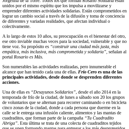
Jorgelina de la Torre. Todos los que forman Rosario Solidaria están
unidos por el mismo espíritu que los impulsa a movilizarse y
emprender diferentes actividades solidarias. Están comprometidos en
lograr un cambio social a través de la difusión y toma de conciencia
de diferentes y variadas realidades, que afectan individual o
colectivamente.
A lo largo de estos 10 años, su preocupación es el bienestar del otro,
ese otro inviable muchas veces para la sociedad, vulnerable y que no
tiene voz. Su propósito es
“construir una ciudad más justa, más
empática, más inclusiva, más comprometida y solidaria”,
señalan al
portal
Rosario es Más.
Son numerables las actividades realizadas, pero innumerable el
alcance que han tenido cada una de ellas.
Frío Cero
es una de las
principales actividades, desde donde se desprenden diferentes
acciones.
Una de ellas es
“Desayunos Solidarios”
, desde el año 2014 en la
temporada de frío de la ciudad, de lunes a sábado son 20 los grupos
de voluntarios que se alternan para recorrer caminando o en bicicleta
cinco zonas de la ciudad, donde a cada persona que duerme en la
calle se le entrega una infusión caliente, alimentos y las mantas de
cuadraditos, que forman parte de la campaña
“Tu Cuadradito
Abriga”
. Esta última se trata de una colecta de cuadraditos tejidos
que se unen formando mantas para entregar a los más desprotegidos,