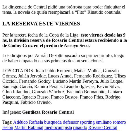
La dirigencia de Central pidió una prórroga para poder finiquitar el
tema, la novela de quién reemplazará a “Fito” Rinaudo continúa.
LA RESERVA ESTE VIERNES
Por la tercera fecha de la Copa de la Liga,
este viernes desde las 9
hs, la división reserva de Rosario Central estará recibiendo a la
de Godoy Cruz en el predio de Arroyo Seco.
Los dirigidos por Adrián Dezotti buscarán su primer triunfo, luego
de haber empatado en sus primeras dos presentaciones.
LOS CITADOS. Juan Pablo Romero, Matías Molina, Gonzalo
Gómez, Julián Jervokic, Lucas Amud, Fernando Rodríguez, Ulises
Ciccioli, Fernando Godoy, Luciano Martín Ferreyra, Julio Luque,
Santiago García, Ramiro Peralta, Leandro Iglesias, Kevin Silva,
Gino Infantino, Gonzalo Sánchez, Facundo Bounanotte, Lautaro
Giaccone, Ignacio Russo, Franco Bustos, Franco Frías, Rodrigo
Pasquini, Fabricio Oviedo.
Imágenes:
Gentileza Rosario Central
Tags:
Atlético Rafaela
busqueda
defensor sporting
emiliano romero
lesión
Martín Rabuñal
mediocampista
rinaudo
Rosario Central