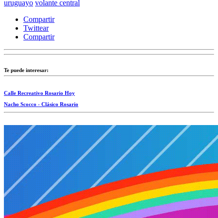
uruguayo
volante central
Compartir
Twittear
Compartir
Te puede interesar:
Calle Recreativo Rosario Hoy
Nacho Scocco - Clásico Rosario