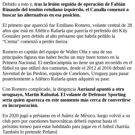
Debido a esto y,
tras la lesión seguida de operación de Fabián
Rinaudo del tendón rotuliano izquierdo, el Canalla comenzó a
buscar las alternativas en esa posición.
El primero que apareció fue Emiliano Romero, volante central de 28
años que está en Atlético Rafaela que parecía el preferido del Kily
González pero debido al alto préstamo que habría pedido la
“Crema” comenzó a perder fuerza.
Romero es capitán del equipo de Walter Otta y una de sus
principales figuras tras haber hecho un muy buen torneo en la
Primera Nacional. El mediocampista no tiene un gran recorrido en el
fútbol ya que utilizó dos camisetas, desde el 2012 al 2016 debutó en
Juventud de las Piedras, equipo de Canelones, Uruguay para pasar
posteriormente a Atlético Rafaela quien adquirió su pase.
Con Romero complicado, la dirigencia
Auriazul apuntó a otro
uruguayo, Martín Rabuñal. El volante de Defensor Sporting
sería quien aparezca en este momento más cerca de convertirse
en incorporación.
En 2020 jugó a préstamo en el Juárez de México, luego volvió a su
club pero por cuestiones burocráticas deberá esperar hasta el
próximo torneo para estar habilitado para jugar en el futbol charrúa.
También lo pretende Peñarol.