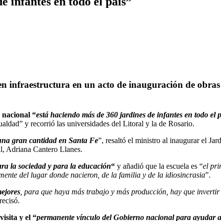
 infantes en todo el país”
 en infraestructura en un acto de inauguración de obras 
 nacional “
está haciendo más de 360 jardines de infantes en todo el p
ldad” y recorrió las universidades del Litoral y la de Rosario.
 una gran cantidad en Santa Fe
”, resaltó el ministro al inaugurar el J
al, Adriana Cantero Llanes.
ra la sociedad y para la educación
“
y añadió que la escuela es “
el pr
mente del lugar donde nacieron, de la familia y de la idiosincrasia
”.
mejores
, para que haya más trabajo y más producción, hay que invertir
recisó.
isita y el “
permanente vínculo del Gobierno nacional para ayudar a 