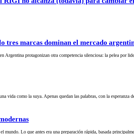
el RIGI no alcanza (todavía) para cambiar 
olo tres marcas dominan el mercado argenti
en Argentina protagonizan otra competencia silenciosa: la pelea por lide
una vida como la suya. Apenas quedan las palabras, con la esperanza de
s modernas
do el mundo. Lo que antes era una preparación rápida, basada principalm