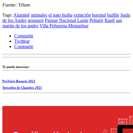
Fuente: Télam
Tags:
Aluminé
animales
el gato huiña
extinción
huemul
huillín
Junín
de los Andes
neuquen
Parque Nacional Lanin
Pehuén
Raulí
san
martin de los andes
Villa Pehuenia-Moquehue
Compartir
Twittear
Compartir
Te puede interesar:
PreViaje Rosario 2021
Tetratlón de Chapelco 2021