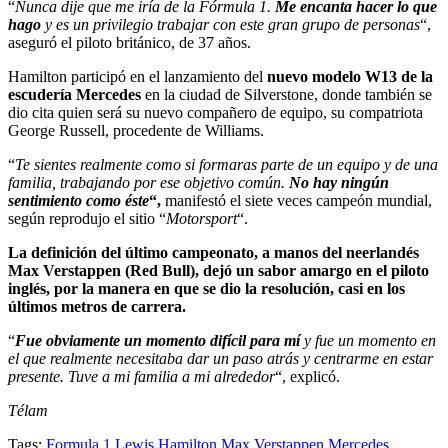
“
Nunca dije que me iría de la Fórmula 1.
Me encanta hacer lo que
hago
y es un privilegio trabajar con este gran grupo de personas
“,
aseguró el piloto británico, de 37 años.
Hamilton participó en el lanzamiento del
nuevo modelo W13 de la
escudería Mercedes
en la ciudad de Silverstone, donde también se
dio cita quien será su nuevo compañero de equipo, su compatriota
George Russell, procedente de Williams.
“
Te sientes realmente como si formaras parte de un equipo y de una
familia, trabajando por ese objetivo común.
No hay ningún
sentimiento como éste
“,
manifestó el siete veces campeón mundial,
según reprodujo el sitio “
Motorsport
“.
La definición del último campeonato, a manos del neerlandés
Max Verstappen (Red Bull), dejó un sabor amargo en el piloto
inglés, por la manera en que se dio la resolución, casi en los
últimos metros de carrera.
“
Fue obviamente un momento difícil para mí
y fue un momento en
el que realmente necesitaba dar un paso atrás y centrarme en estar
presente. Tuve a mi familia a mi alrededor
“, explicó.
Télam
Tags:
Formula 1
Lewis Hamilton
Max Verstappen
Mercedes