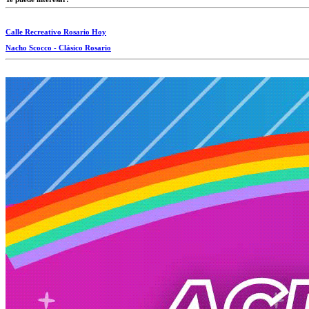
Calle Recreativo Rosario Hoy
Nacho Scocco - Clásico Rosario