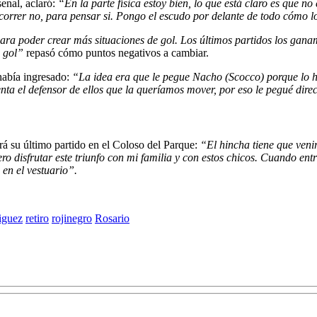
senal, aclaró:
“En la parte física estoy bien, lo que está claro es que n
 correr no, para pensar si. Pongo el escudo por delante de todo cómo l
ara poder crear más situaciones de gol. Los últimos partidos los ganamo
e gol”
repasó cómo puntos negativos a cambiar.
 había ingresado:
“La idea era que le pegue Nacho (Scocco) porque lo 
enta el defensor de ellos que la queríamos mover, por eso le pegué dir
irá su último partido en el Coloso del Parque:
“El hincha tiene que venir
ro disfrutar este triunfo con mi familia y con estos chicos. Cuando en
en el vestuario”.
iguez
retiro
rojinegro
Rosario