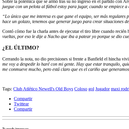
Sobre la polémica que se armó tras su no ingreso en el partido con Ar
juegue con un pelota al fútbol estoy para jugar, cuando se empiece a
“Lo único que me interesa es que gane el equipo, ser más regulares p
hace un golazo, tenemos que generar juego para crear situaciones d
Contó cómo fue la charla antes de ejecutar el tiro libre cuando recién
vueltas, por eso le dije a Nacho que iba a patear yo porque se dio cu
¿EL ÚLTIMO?
Cerrando la nota, no dio precisiones si frente a Banfield el hincha viv
me voy a despedir lo haré con mi gente. Hay que estar tranquilo, quie
me conmueve mucho, pero está claro que es el cariño que generamos 
Tags:
Club Atlético Newell's Old Boys
Coloso
gol
Jugador
maxi rodr
Compartir
Twittear
Compartir
Te puede interesar: