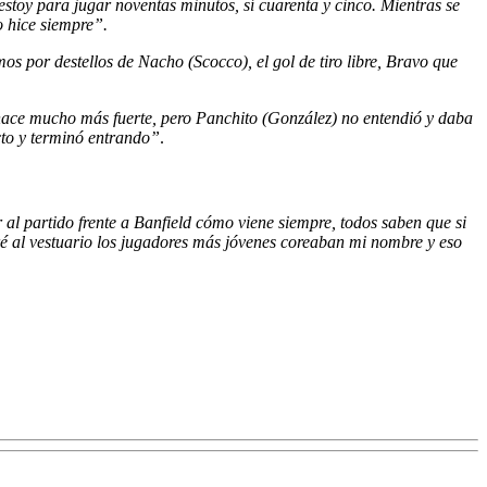
o estoy para jugar noventas minutos, sí cuarenta y cinco. Mientras se
o hice siempre”.
s por destellos de Nacho (Scocco), el gol de tiro libre, Bravo que
hace mucho más fuerte, pero Panchito (González) no entendió y daba
ecto y terminó entrando”
.
 al partido frente a Banfield cómo viene siempre, todos saben que si
tré al vestuario los jugadores más jóvenes coreaban mi nombre y eso