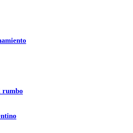
onamiento
el rumbo
entino