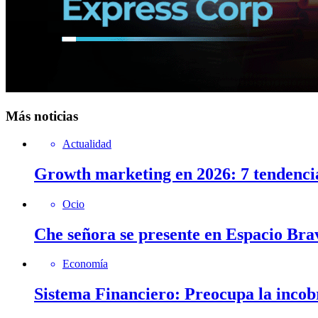
Más noticias
Actualidad
Growth marketing en 2026: 7 tendenci
Ocio
Che señora se presente en Espacio Brav
Economía
Sistema Financiero: Preocupa la incob