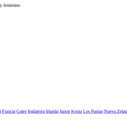
 y femenino
i
Francia
Gales
Inglaterra
Irlanda
Japon
Kenia
Los Pumas
Nueva Zela