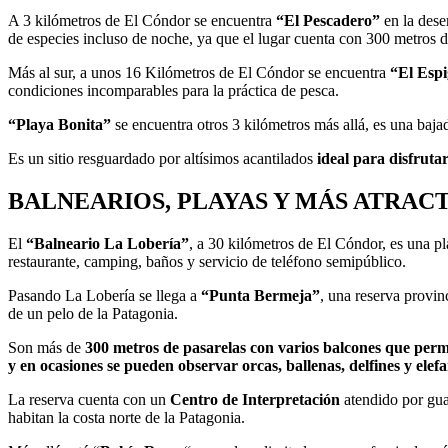
A 3 kilómetros de El Cóndor se encuentra
“El Pescadero”
en la des
de especies incluso de noche, ya que el lugar cuenta con 300 metros d
Más al sur, a unos 16 Kilómetros de El Cóndor se encuentra
“El Esp
condiciones incomparables para la práctica de pesca.
“Playa Bonita”
se encuentra otros 3 kilómetros más allá, es una bajad
Es un sitio resguardado por altísimos acantilados
ideal para disfruta
BALNEARIOS, PLAYAS Y MÁS ATRAC
El
“Balneario La Lobería”
, a 30 kilómetros de El Cóndor, es una p
restaurante, camping, baños y servicio de teléfono semipúblico.
Pasando La Lobería se llega a
“Punta Bermeja”
, una reserva provin
de un pelo de la Patagonia.
Son más de
300 metros de pasarelas con varios balcones que permi
y en ocasiones se pueden observar orcas, ballenas, delfines y elef
La reserva cuenta con un
Centro de Interpretación
atendido por guar
habitan la costa norte de la Patagonia.