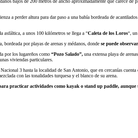
édanos bajos de 200 metros de ancho aproximadamente que carece de pla
ienza a perder altura para dar paso a una bahía bordeada de acantilad
 asfáltica, a unos 100 kilómetros se llega a “
Caleta de los
Loros
“, un
eta, bordeada por playas de arenas y médanos, donde
se puede observar
da por los lugareños como
“Pozo Salado”,
una extensa playa de arenas
unas viviendas particulares.
a Nacional 3 hasta la localidad de San Antonio, que en cercanías cuen
ezclada con las tonalidades turquesa y el blanco de su arena.
eal para practicar actividades como kayak o stand up paddle, aunque