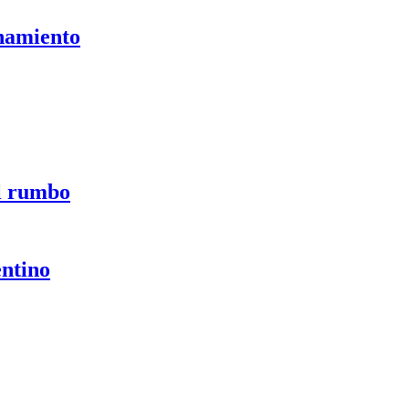
onamiento
el rumbo
entino