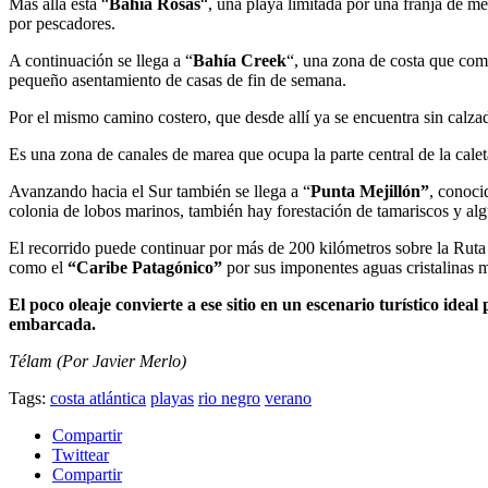
Más allá está “
Bahía Rosas
“, una playa limitada por una franja de m
por pescadores.
A continuación se llega a “
Bahía Creek
“, una zona de costa que com
pequeño asentamiento de casas de fin de semana.
Por el mismo camino costero, que desde allí ya se encuentra sin calzada
Es una zona de canales de marea que ocupa la parte central de la cal
Avanzando hacia el Sur también se llega a “
Punta Mejillón”
, conoci
colonia de lobos marinos, también hay forestación de tamariscos y alg
El recorrido puede continuar por más de 200 kilómetros sobre la Rut
como el
“Caribe Patagónico”
por sus imponentes aguas cristalinas m
El poco oleaje convierte a ese sitio en un escenario turístico id
embarcada.
Télam (Por Javier Merlo)
Tags:
costa atlántica
playas
rio negro
verano
Compartir
Twittear
Compartir