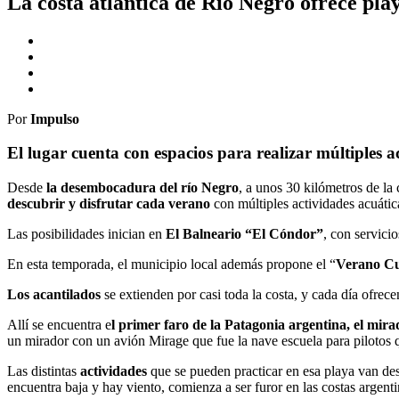
La costa atlántica de Río Negro ofrece pla
Por
Impulso
El lugar cuenta con espacios para realizar múltiples a
Desde
la desembocadura del río Negro
, a unos 30 kilómetros de la
descubrir y disfrutar cada verano
con múltiples actividades acuátic
Las posibilidades inician en
El Balneario “El Cóndor”
, con servici
En esta temporada, el municipio local además propone el “
Verano Cu
Los acantilados
se extienden por casi toda la costa, y cada día ofrec
Allí se encuentra e
l primer faro de la Patagonia argentina, el mir
un mirador con un avión Mirage que fue la nave escuela para pilotos q
Las distintas
actividades
que se pueden practicar en esa playa van de
encuentra baja y hay viento, comienza a ser furor en las costas argenti