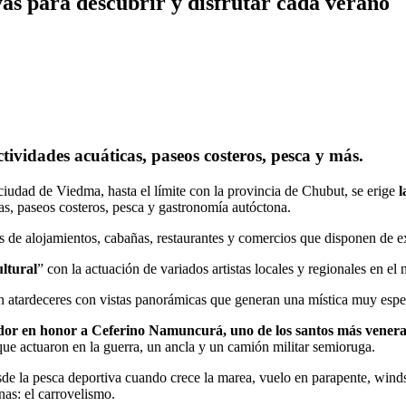
yas para descubrir y disfrutar cada verano
ctividades acuáticas, paseos costeros, pesca y más.
 ciudad de Viedma, hasta el límite con la provincia de Chubut, se erige
l
as, paseos costeros, pesca y gastronomía autóctona.
os de alojamientos, cabañas, restaurantes y comercios que disponen de ex
ltural
” con la actuación de variados artistas locales y regionales en el 
en atardeceres con vistas panorámicas que generan una mística muy espec
ador en honor a Ceferino Namuncurá, uno de los santos más venerad
ue actuaron en la guerra, un ancla y un camión militar semioruga.
sde la pesca deportiva cuando crece la marea, vuelo en parapente, winds
nas: el carrovelismo.