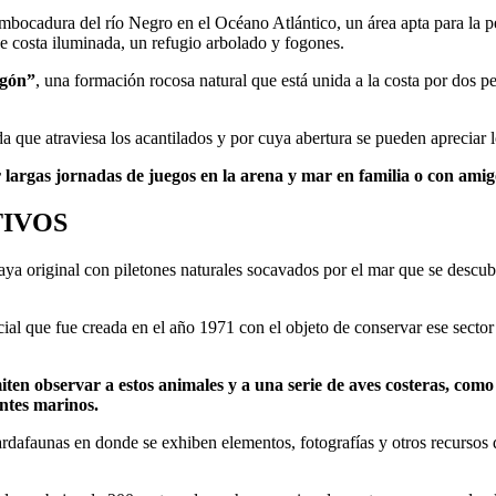
embocadura del río Negro en el Océano Atlántico, un área apta para la 
e costa iluminada, un refugio arbolado y fogones.
igón”
, una formación rocosa natural que está unida a la costa por dos 
a que atraviesa los acantilados y por cuya abertura se pueden apreciar lo
r largas jornadas de juegos en la arena y mar en familia o con amig
TIVOS
laya original con piletones naturales socavados por el mar que se descu
cial que fue creada en el año 1971 con el objeto de conservar ese sector 
ten observar a estos animales y a una serie de aves costeras, como
antes marinos.
dafaunas en donde se exhiben elementos, fotografías y otros recursos q