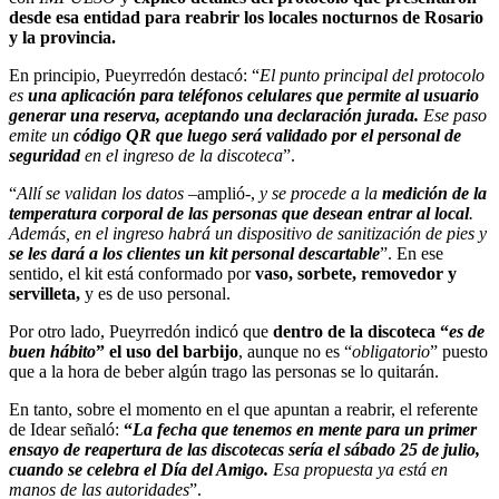
desde esa entidad para reabrir los locales nocturnos de Rosario
y la provincia.
En principio, Pueyrredón destacó: “
El punto principal del protocolo
es
una aplicación para teléfonos celulares que permite al usuario
generar una reserva, aceptando una declaración jurada.
Ese paso
emite un
código QR que luego será validado por el personal de
seguridad
en el ingreso de la discoteca
”.
“
Allí se validan los datos
–amplió-,
y se procede a la
medición de la
temperatura corporal de las personas que desean entrar al local
.
Además, en el ingreso habrá un dispositivo de sanitización de pies y
se les dará a los clientes un kit personal descartable
”. En ese
sentido, el kit está conformado por
vaso, sorbete, removedor y
servilleta,
y es de uso personal.
Por otro lado, Pueyrredón indicó que
dentro de la discoteca “
es de
buen hábito
” el uso del barbijo
, aunque no es “
obligatorio
” puesto
que a la hora de beber algún trago las personas se lo quitarán.
En tanto, sobre el momento en el que apuntan a reabrir, el referente
de Idear señaló:
“
La fecha que tenemos en mente para un primer
ensayo de reapertura de las discotecas sería el sábado 25 de julio,
cuando se celebra el Día del Amigo.
Esa propuesta ya está en
manos de las autoridades
”.