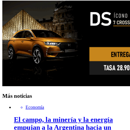
Más noticias
Economía
El campo, la minería y la energía
empujan a la Argentina hacia un