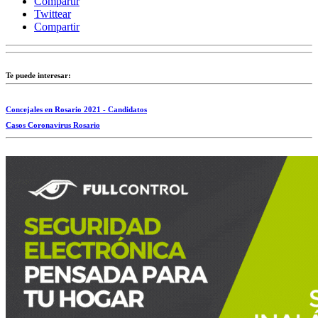
Compartir
Twittear
Compartir
Te puede interesar:
Concejales en Rosario 2021 - Candidatos
Casos Coronavirus Rosario