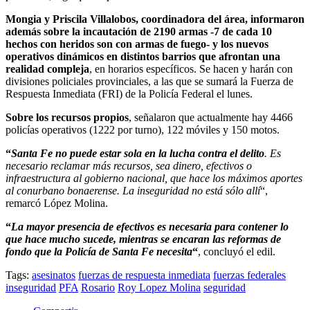
Mongia y Priscila Villalobos, coordinadora del área, informaron
además sobre la incautación de 2190 armas -7 de cada 10
hechos con heridos son con armas de fuego- y los nuevos
operativos dinámicos en distintos barrios que afrontan una
realidad compleja
, en horarios específicos. Se hacen y harán con
divisiones policiales provinciales, a las que se sumará la Fuerza de
Respuesta Inmediata (FRI) de la Policía Federal el lunes.
Sobre los recursos propios
, señalaron que actualmente hay 4466
policías operativos (1222 por turno), 122 móviles y 150 motos.
“
Santa Fe no puede estar sola en la lucha contra el delito
. Es
necesario reclamar más recursos, sea dinero, efectivos o
infraestructura al gobierno nacional, que hace los máximos aportes
al conurbano bonaerense. La inseguridad no está sólo allí
“,
remarcó López Molina.
“
La mayor presencia de efectivos es necesaria para contener lo
que hace mucho sucede, mientras se encaran las reformas de
fondo que la Policía de Santa Fe necesita
“
, concluyó el edil.
Tags:
asesinatos
fuerzas de respuesta inmediata
fuerzas federales
inseguridad
PFA
Rosario
Roy Lopez Molina
seguridad