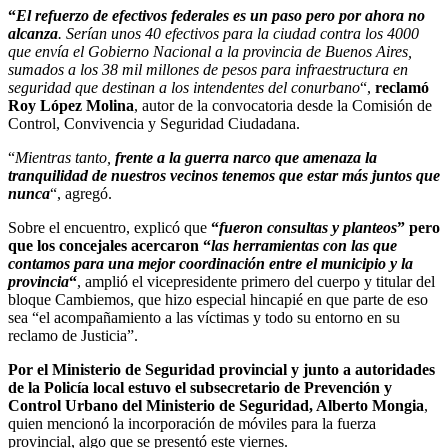
“
El refuerzo de efectivos federales es un paso pero por ahora no
alcanza
. Serían unos 40 efectivos para la ciudad contra los 4000
que envía el Gobierno Nacional a la provincia de Buenos Aires,
sumados a los 38 mil millones de pesos para infraestructura en
seguridad que destinan a los intendentes del conurbano
“,
reclamó
Roy López Molina
, autor de la convocatoria desde la Comisión de
Control, Convivencia y Seguridad Ciudadana.
“
Mientras tanto,
frente a la guerra narco que amenaza la
tranquilidad de nuestros vecinos tenemos que estar más juntos que
nunca
“, agregó.
Sobre el encuentro, explicó que
“
fueron consultas y planteos
” pero
que los concejales acercaron “
las herramientas con las que
contamos para una mejor coordinación entre el municipio y la
provincia
“
, amplió el vicepresidente primero del cuerpo y titular del
bloque Cambiemos, que hizo especial hincapié en que parte de eso
sea “el acompañamiento a las víctimas y todo su entorno en su
reclamo de Justicia”.
Por el Ministerio de Seguridad provincial y junto a autoridades
de la Policía local estuvo el subsecretario de Prevención y
Control Urbano del Ministerio de Seguridad, Alberto Mongia
,
quien mencionó la incorporación de móviles para la fuerza
provincial, algo que se presentó este viernes.