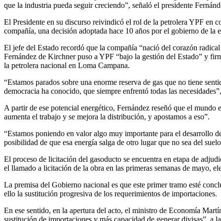
que la industria pueda seguir creciendo”, señaló el presidente Ferná
El Presidente en su discurso reivindicó el rol de la petrolera YPF en co
compañía, una decisión adoptada hace 10 años por el gobierno de la e
El jefe del Estado recordó que la compañía “nació del corazón radical
Fernández de Kirchner puso a YPF “bajo la gestión del Estado” y firm
la petrolera nacional en Loma Campana.
“Estamos parados sobre una enorme reserva de gas que no tiene sentido 
democracia ha conocido, que siempre enfrentó todas las necesidades”
A partir de ese potencial energético, Fernández reseñó que el mundo eli
aumenta el trabajo y se mejora la distribución, y apostamos a eso”.
“Estamos poniendo en valor algo muy importante para el desarrollo de l
posibilidad de que esa energía salga de otro lugar que no sea del suel
El proceso de licitación del gasoducto se encuentra en etapa de adjud
el llamado a licitación de la obra en las primeras semanas de mayo, eleg
La premisa del Gobierno nacional es que este primer tramo esté concl
ello la sustitución progresiva de los requerimientos de importaciones.
En ese sentido, en la apertura del acto, el ministro de Economía Ma
sustitución de importaciones y más capacidad de generar divisas”, a l