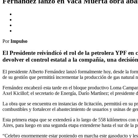
Fernández lanzó en Vaca Muerta obra abast
Por
Impulso
El Presidente reivindicó el rol de la petrolera YPF en 
devolver el control estatal a la compañía, una decisió
El presidente Alberto Fernández lanzó formalmente hoy, desde la form
de su gestión que permitirá incrementar la producción de gas natural 
Fernández encabezó esta tarde en el bloque productivo Loma Campana
Axel Kicillof; el secretario de Energía, Darío Martínez; el president
La obra que se encuentra en instancias de licitación, permitirá en su 
combustibles y fortalecer el abastecimiento de usuarios y usinas de g
Esta primera etapa que se extenderá a lo largo de 558 kilómetros con 
Aires, para luego en una segunda etapa extenderse hasta el sur de la p
“Celebro enormemente estar poniendo en marcha este gasoducto y les p