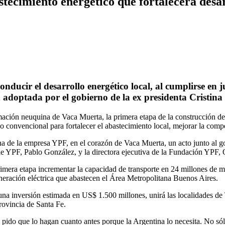
ecimiento energético que fortalecerá desa
conducir el desarrollo energético local, al cumplirse en 
n adoptada por el gobierno de la ex presidenta Cristina
ación neuquina de Vaca Muerta, la primera etapa de la construcción del
no convencional para fortalecer el abastecimiento local, mejorar la comp
 de la empresa YPF, en el corazón de Vaca Muerta, un acto junto al 
e de YPF, Pablo González, y la directora ejecutiva de la Fundación YPF, 
primera etapa incrementar la capacidad de transporte en 24 millones de 
eneración eléctrica que abastecen el Área Metropolitana Buenos Aires.
una inversión estimada en US$ 1.500 millones, unirá las localidades de
rovincia de Santa Fe.
ido que lo hagan cuanto antes porque la Argentina lo necesita. No sólo