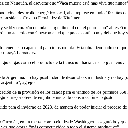
ndez en Neuquén, al aseverar que “Vaca muerta está más viva que nunca”
nducir el desarrollo energético local, al cumplirse en junio 100 años de 
x presidenta Cristina Fernández de Kirchner.
 y se hizo corazón de toda la argentinidad con el peronismo” al reseñar
ó “un acuerdo con Chevron en el que pocos confiaban y del que hoy se 
tenerla sin capacidad para transportarla. Esta obra tiene todo eso que 
, subrayó Fernández.
gió el gas como el producto de la transición hacia las energías renovable
a Argentina, no hay posibilidad de desarrollo sin industria y no hay pos
o argentino”, agregó.
icación de la provisión de los caños para el tendido de los primeros 558
ir al mejor oferente en julio e iniciar la construcción en agosto.
uido para el invierno de 2023, de manera de poder iniciar el proceso d
rtín Guzmán, en un mensaje grabado desde Washington, aseguró hoy que 
a vez que otorga “más competitividad a todo el sistema productivo”.