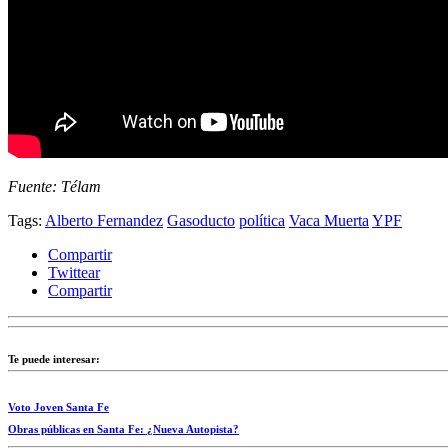
Fuente: Télam
Tags:
Alberto Fernandez
Gasoducto
política
Vaca Muerta
YPF
Compartir
Twittear
Compartir
Te puede interesar:
Voto Joven Santa Fe
Obras públicas en Santa Fe: ¿Nueva Autopista?