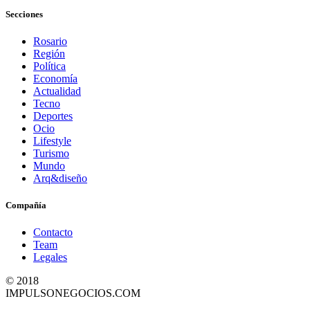
Secciones
Rosario
Región
Política
Economía
Actualidad
Tecno
Deportes
Ocio
Lifestyle
Turismo
Mundo
Arq&diseño
Compañía
Contacto
Team
Legales
© 2018
IMPULSONEGOCIOS.COM