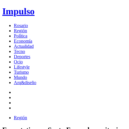
Impulso
Rosario
Región
Política
Economía
Actualidad
Tecno
Deportes
Ocio
Lifestyle
Turismo
Mundo
Arq&diseño
Región