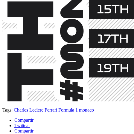
Tags:
Charles Leclerc
Ferrari
Formula 1
monaco
Compartir
Twittear
Compartir