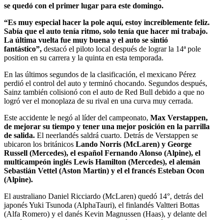
se quedó con el primer lugar para este domingo.
“Es muy especial hacer la pole aquí, estoy increíblemente feliz.
Sabía que el auto tenía ritmo, solo tenía que hacer mi trabajo.
La última vuelta fue muy buena y el auto se sintió
fantástico”,
destacó el piloto local después de lograr la 14ª pole
position en su carrera y la quinta en esta temporada.
En las últimos segundos de la clasificación, el mexicano Pérez
perdió el control del auto y terminó chocando. Segundos después,
Sainz también colisionó con el auto de Red Bull debido a que no
logró ver el monoplaza de su rival en una curva muy cerrada.
Este accidente le negó al líder del campeonato,
Max Verstappen,
de mejorar su tiempo y tener una mejor posición en la parrilla
de salida.
El neerlandés saldrá cuarto. Detrás de Verstappen se
ubicaron los británicos
Lando Norris (McLaren) y George
Russell (Mercedes), el español Fernando Alonso (Alpine), el
multicampeón inglés Lewis Hamilton (Mercedes), el alemán
Sebastián Vettel (Aston Martin) y el el francés Esteban Ocon
(Alpine).
El australiano Daniel Ricciardo (McLaren) quedó 14°, detrás del
japonés Yuki Tsunoda (AlphaTauri), el finlandés Valtteri Bottas
(Alfa Romero) y el danés Kevin Magnussen (Haas), y delante del