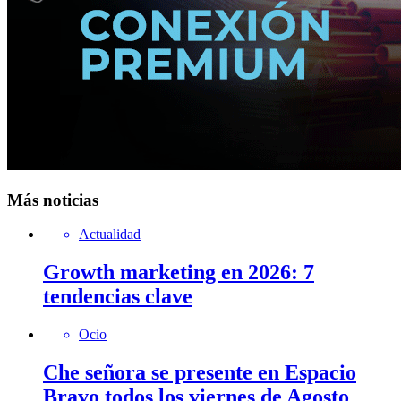
Más noticias
Actualidad
Growth marketing en 2026: 7
tendencias clave
Ocio
Che señora se presente en Espacio
Bravo todos los viernes de Agosto