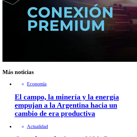
Más noticias
Economía
El campo, la minería y la energía
empujan a la Argentina hacia un
cambio de era productiva
Actualidad