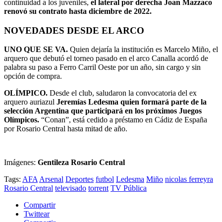
continuidad a los juveniles,
el lateral por derecha Joan Mazzaco
renovó su contrato hasta diciembre de 2022.
NOVEDADES DESDE EL ARCO
UNO QUE SE VA.
Quien dejaría la institución es Marcelo Miño, el
arquero que debutó el torneo pasado en el arco Canalla acordó de
palabra su paso a Ferro Carril Oeste por un año, sin cargo y sin
opción de compra.
OLÍMPICO.
Desde el club, saludaron la convocatoria del ex
arquero auriazul
Jeremías Ledesma quien formará parte de la
selección Argentina que participará en los próximos Juegos
Olímpicos.
“Conan”, está cedido a préstamo en Cádiz de España
por Rosario Central hasta mitad de año.
Imágenes:
Gentileza Rosario Central
Tags:
AFA
Arsenal
Deportes
futbol
Ledesma
Miño
nicolas ferreyra
Rosario Central
televisado
torrent
TV Pública
Compartir
Twittear