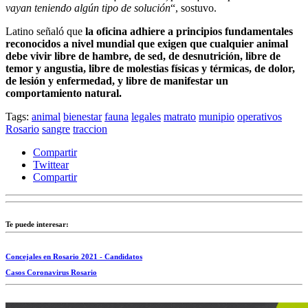
vayan teniendo algún tipo de solución
“, sostuvo.
Latino señaló que
la oficina adhiere a principios fundamentales
reconocidos a nivel mundial que exigen que cualquier animal
debe vivir libre de hambre, de sed, de desnutrición, libre de
temor y angustia, libre de molestias físicas y térmicas, de dolor,
de lesión y enfermedad, y libre de manifestar un
comportamiento natural.
Tags:
animal
bienestar
fauna
legales
matrato
munipio
operativos
Rosario
sangre
traccion
Compartir
Twittear
Compartir
Te puede interesar:
Concejales en Rosario 2021 - Candidatos
Casos Coronavirus Rosario