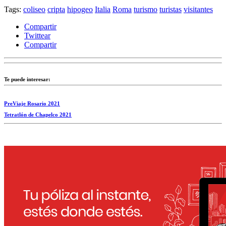
Tags:
coliseo
cripta
hipogeo
Italia
Roma
turismo
turistas
visitantes
Compartir
Twittear
Compartir
Te puede interesar:
PreViaje Rosario 2021
Tetratlón de Chapelco 2021