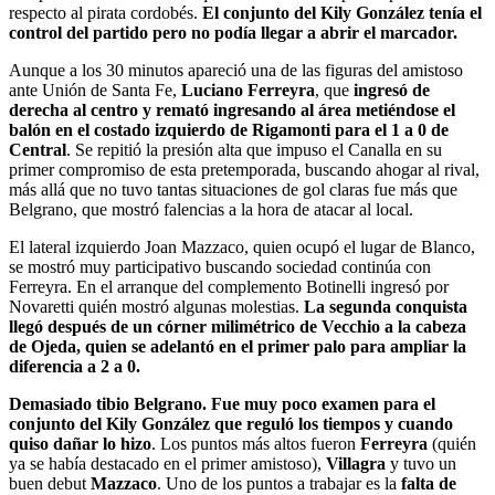
respecto al pirata cordobés.
El conjunto del Kily González tenía el
control del partido pero no podía llegar a abrir el marcador.
Aunque a los 30 minutos apareció una de las figuras del amistoso
ante Unión de Santa Fe,
Luciano Ferreyra
, que
ingresó de
derecha al centro y remató ingresando al área metiéndose el
balón en el costado izquierdo de Rigamonti para el 1 a 0 de
Central
. Se repitió la presión alta que impuso el Canalla en su
primer compromiso de esta pretemporada, buscando ahogar al rival,
más allá que no tuvo tantas situaciones de gol claras fue más que
Belgrano, que mostró falencias a la hora de atacar al local.
El lateral izquierdo Joan Mazzaco, quien ocupó el lugar de Blanco,
se mostró muy participativo buscando sociedad continúa con
Ferreyra. En el arranque del complemento Botinelli ingresó por
Novaretti quién mostró algunas molestias.
La segunda conquista
llegó después de un córner milimétrico de Vecchio a la cabeza
de Ojeda, quien se adelantó en el primer palo para ampliar la
diferencia a 2 a 0.
Demasiado tibio Belgrano. Fue muy poco examen para el
conjunto del Kily González que reguló los tiempos y cuando
quiso dañar lo hizo
. Los puntos más altos fueron
Ferreyra
(quién
ya se había destacado en el primer amistoso),
Villagra
y tuvo un
buen debut
Mazzaco
. Uno de los puntos a trabajar es la
falta de