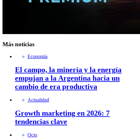
Más noticias
Economía
El campo, la minería y la energía
empujan a la Argentina hacia un
cambio de era productiva
Actualidad
Growth marketing en 2026: 7
tendencias clave
Ocio