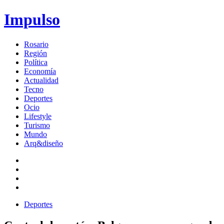
Impulso
Rosario
Región
Política
Economía
Actualidad
Tecno
Deportes
Ocio
Lifestyle
Turismo
Mundo
Arq&diseño
Deportes