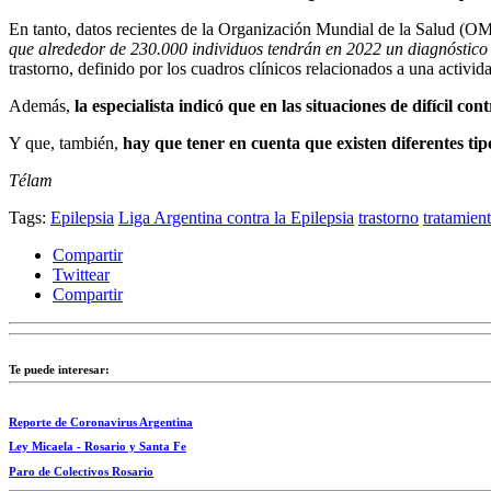
En tanto, datos recientes de la Organización Mundial de la Salud (O
que alrededor de 230.000 individuos tendrán en 2022 un diagnóstico 
trastorno, definido por los cuadros clínicos relacionados a una activi
Además,
la especialista indicó que en las situaciones de difícil c
Y que, también,
hay que tener en cuenta que existen diferentes tip
Télam
Tags:
Epilepsia
Liga Argentina contra la Epilepsia
trastorno
tratamien
Compartir
Twittear
Compartir
Te puede interesar:
Reporte de Coronavirus Argentina
Ley Micaela - Rosario y Santa Fe
Paro de Colectivos Rosario