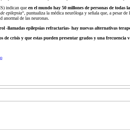
MS) indican que
en el mundo hay 50 millones de personas de todas la
de epilepsia
“, puntualiza la médica neuróloga y señala que, a pesar de l
dad anormal de las neuronas.
ontrol -llamadas epilepsias refractarias- hay nuevas alternativas ter
os de crisis y que estas pueden presentar grados y una frecuencia v
to