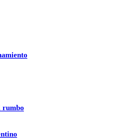
onamiento
el rumbo
entino