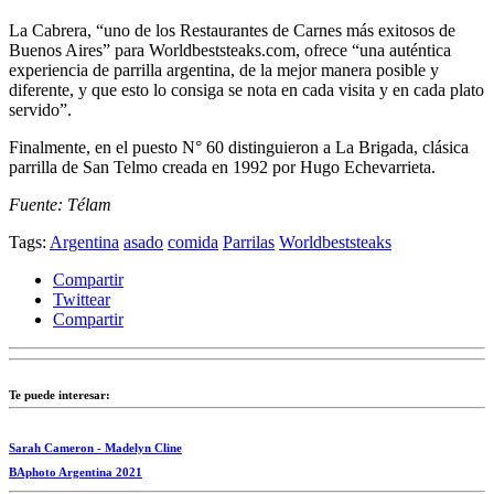
La Cabrera, “uno de los Restaurantes de Carnes más exitosos de
Buenos Aires” para Worldbeststeaks.com, ofrece “una auténtica
experiencia de parrilla argentina, de la mejor manera posible y
diferente, y que esto lo consiga se nota en cada visita y en cada plato
servido”.
Finalmente, en el puesto N° 60 distinguieron a La Brigada, clásica
parrilla de San Telmo creada en 1992 por Hugo Echevarrieta.
Fuente: Télam
Tags:
Argentina
asado
comida
Parrilas
Worldbeststeaks
Compartir
Twittear
Compartir
Te puede interesar:
Sarah Cameron - Madelyn Cline
BAphoto Argentina 2021