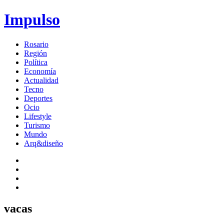
Impulso
Rosario
Región
Política
Economía
Actualidad
Tecno
Deportes
Ocio
Lifestyle
Turismo
Mundo
Arq&diseño
vacas