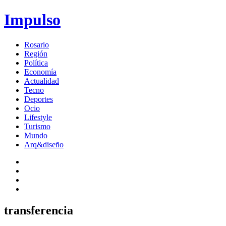
Impulso
Rosario
Región
Política
Economía
Actualidad
Tecno
Deportes
Ocio
Lifestyle
Turismo
Mundo
Arq&diseño
transferencia