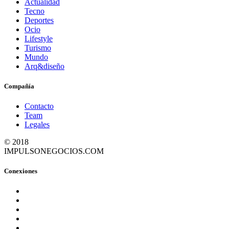
Actualidad
Tecno
Deportes
Ocio
Lifestyle
Turismo
Mundo
Arq&diseño
Compañía
Contacto
Team
Legales
© 2018
IMPULSONEGOCIOS.COM
Conexiones