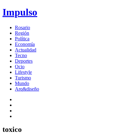
Impulso
Rosario
Región
Política
Economía
Actualidad
Tecno
Deportes
Ocio
Lifestyle
Turismo
Mundo
Arq&diseño
toxico