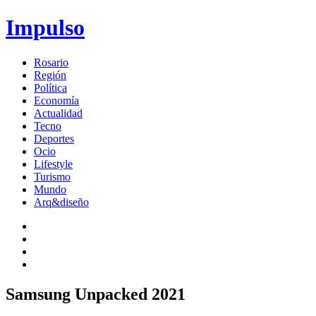
Impulso
Rosario
Región
Política
Economía
Actualidad
Tecno
Deportes
Ocio
Lifestyle
Turismo
Mundo
Arq&diseño
Samsung Unpacked 2021