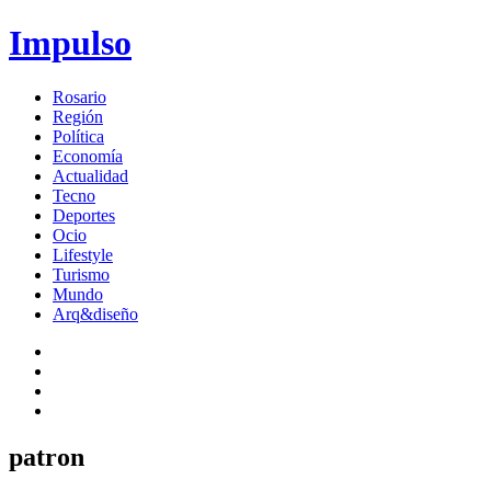
Impulso
Rosario
Región
Política
Economía
Actualidad
Tecno
Deportes
Ocio
Lifestyle
Turismo
Mundo
Arq&diseño
patron