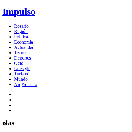
Impulso
Rosario
Región
Política
Economía
Actualidad
Tecno
Deportes
Ocio
Lifestyle
Turismo
Mundo
Arq&diseño
olas