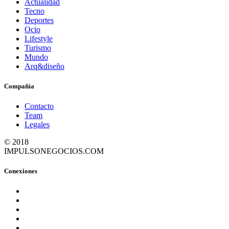
Actualidad
Tecno
Deportes
Ocio
Lifestyle
Turismo
Mundo
Arq&diseño
Compañía
Contacto
Team
Legales
© 2018
IMPULSONEGOCIOS.COM
Conexiones