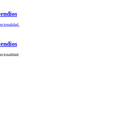
cendios
encionalidad.
cendios
encionalidad.