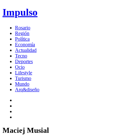
Impulso
Rosario
Región
Política
Economía
Actualidad
Tecno
Deportes
Ocio
Lifestyle
Turismo
Mundo
Arq&diseño
Maciej Musial