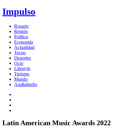
Impulso
Rosario
Región
Política
Economía
Actualidad
Tecno
Deportes
Ocio
Lifestyle
Turismo
Mundo
Arq&diseño
Latin American Music Awards 2022