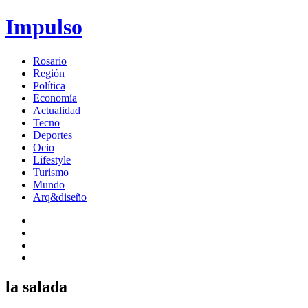
Impulso
Rosario
Región
Política
Economía
Actualidad
Tecno
Deportes
Ocio
Lifestyle
Turismo
Mundo
Arq&diseño
la salada