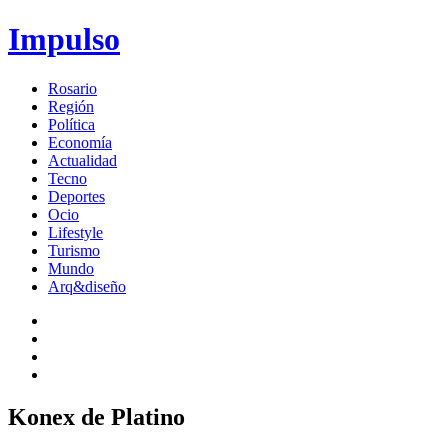
Impulso
Rosario
Región
Política
Economía
Actualidad
Tecno
Deportes
Ocio
Lifestyle
Turismo
Mundo
Arq&diseño
Konex de Platino