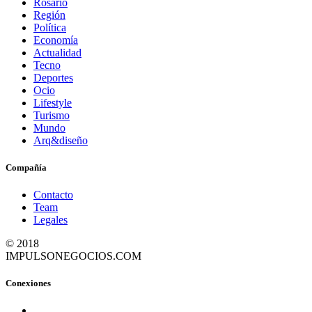
Rosario
Región
Política
Economía
Actualidad
Tecno
Deportes
Ocio
Lifestyle
Turismo
Mundo
Arq&diseño
Compañía
Contacto
Team
Legales
© 2018
IMPULSONEGOCIOS.COM
Conexiones