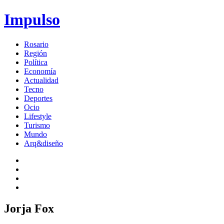
Impulso
Rosario
Región
Política
Economía
Actualidad
Tecno
Deportes
Ocio
Lifestyle
Turismo
Mundo
Arq&diseño
Jorja Fox