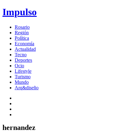
Impulso
Rosario
Región
Política
Economía
Actualidad
Tecno
Deportes
Ocio
Lifestyle
Turismo
Mundo
Arq&diseño
hernandez