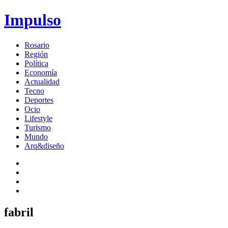
Impulso
Rosario
Región
Política
Economía
Actualidad
Tecno
Deportes
Ocio
Lifestyle
Turismo
Mundo
Arq&diseño
fabril