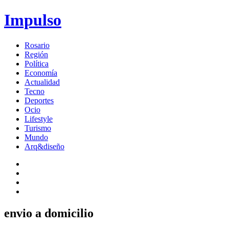
Impulso
Rosario
Región
Política
Economía
Actualidad
Tecno
Deportes
Ocio
Lifestyle
Turismo
Mundo
Arq&diseño
envio a domicilio