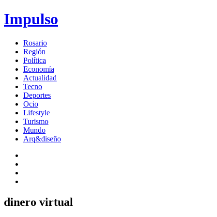
Impulso
Rosario
Región
Política
Economía
Actualidad
Tecno
Deportes
Ocio
Lifestyle
Turismo
Mundo
Arq&diseño
dinero virtual