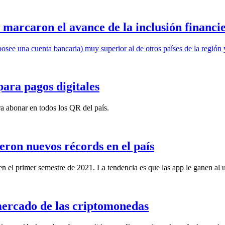
 marcaron el avance de la inclusión financi
ee una cuenta bancaria) muy superior al de otros países de la región y 
para pagos digitales
ra abonar en todos los QR del país.
ieron nuevos récords en el país
 el primer semestre de 2021. La tendencia es que las app le ganen al u
mercado de las criptomonedas