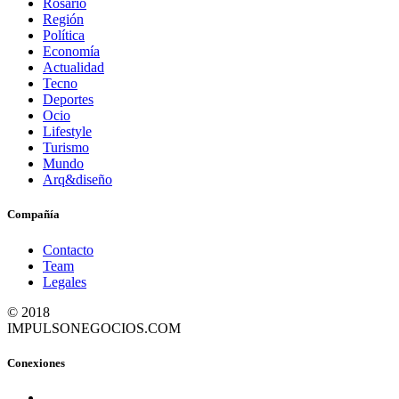
Rosario
Región
Política
Economía
Actualidad
Tecno
Deportes
Ocio
Lifestyle
Turismo
Mundo
Arq&diseño
Compañía
Contacto
Team
Legales
© 2018
IMPULSONEGOCIOS.COM
Conexiones