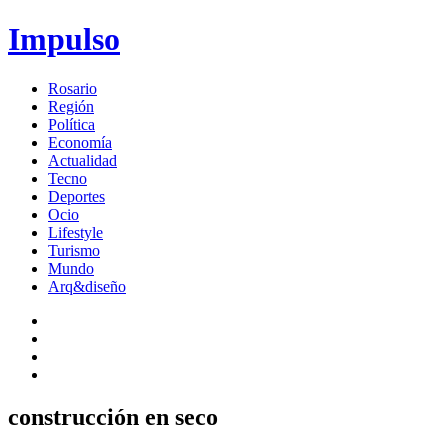
Impulso
Rosario
Región
Política
Economía
Actualidad
Tecno
Deportes
Ocio
Lifestyle
Turismo
Mundo
Arq&diseño
construcción en seco