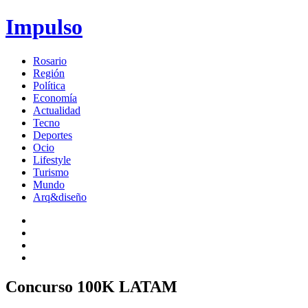
Impulso
Rosario
Región
Política
Economía
Actualidad
Tecno
Deportes
Ocio
Lifestyle
Turismo
Mundo
Arq&diseño
Concurso 100K LATAM