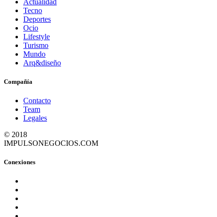
Actualidad
Tecno
Deportes
Ocio
Lifestyle
Turismo
Mundo
Arq&diseño
Compañía
Contacto
Team
Legales
© 2018
IMPULSONEGOCIOS.COM
Conexiones