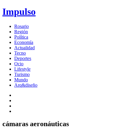
Impulso
Rosario
Región
Política
Economía
Actualidad
Tecno
Deportes
Ocio
Lifestyle
Turismo
Mundo
Arq&diseño
cámaras aeronáuticas