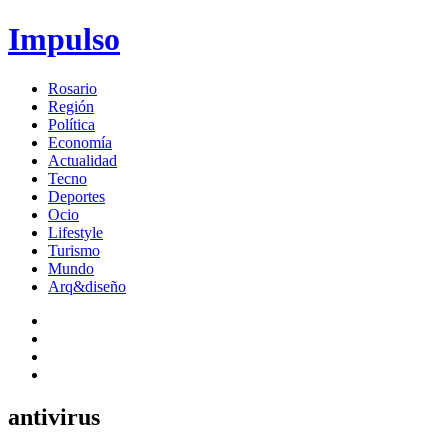
Impulso
Rosario
Región
Política
Economía
Actualidad
Tecno
Deportes
Ocio
Lifestyle
Turismo
Mundo
Arq&diseño
antivirus