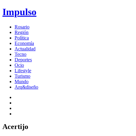
Impulso
Rosario
Región
Política
Economía
Actualidad
Tecno
Deportes
Ocio
Lifestyle
Turismo
Mundo
Arq&diseño
Acertijo