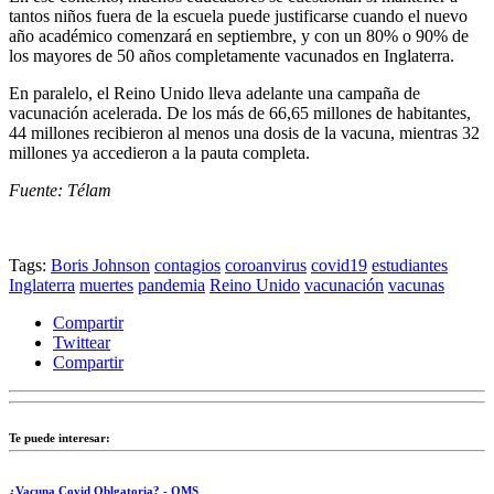
tantos niños fuera de la escuela puede justificarse cuando el nuevo
año académico comenzará en septiembre, y con un 80% o 90% de
los mayores de 50 años completamente vacunados en Inglaterra.
En paralelo, el Reino Unido lleva adelante una campaña de
vacunación acelerada. De los más de 66,65 millones de habitantes,
44 millones recibieron al menos una dosis de la vacuna, mientras 32
millones ya accedieron a la pauta completa.
Fuente: Télam
Tags:
Boris Johnson
contagios
coroanvirus
covid19
estudiantes
Inglaterra
muertes
pandemia
Reino Unido
vacunación
vacunas
Compartir
Twittear
Compartir
Te puede interesar:
¿Vacuna Covid Oblgatoria? - OMS