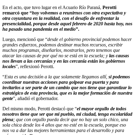
En el acto, que tuvo lugar en el Acuario Río Paraná,
Perotti
remarcó que “
hoy volvemos a reunirnos con otra expectativa y
otra coyuntura en la realidad, con el desafío de enfrentar la
presencialidad, porque desde aquel febrero de 2020 hasta hoy, nos
ha pasado una pandemia en el medio
”.
Luego, mencionó que “
desde el gobierno provincial podemos hacer
grandes esfuerzos, podemos destinar muchos recursos, escribir
muchos programas, diseñarlos, mostrarlos, pero tenemos que
atacar las causas de por qué no se está en la escuela; y
las causas
nos llevan a las cercanías y en las cercanía están los gobiernos
locales
”, reflexionó Perotti.
“
Esta es una decisión a la que solamente llegamos allí,
si podemos
coordinar nuestras acciones para golpear esa puerta y para
invitarlos a ser parte de un cambio que nos tiene que garantizar lo
estratégico de esta provincia, que es la mejor formación de nuestra
gente
”, añadió el gobernador.
Del mismo modo, Perotti destacó que “
el mayor orgullo de todos
nosotros tiene que ser que mi pueblo, mi ciudad, tenga escolaridad
plena
; que con orgullo pueda decir que no hay un solo chico, una
sola chica desde los 4 años que no esté en la escuela, porque eso
nos va a dar las mejores herramientas para el desarrollo y para