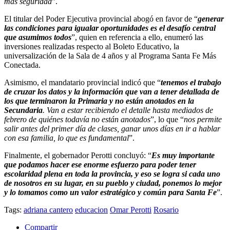
más seguridad
”.
El titular del Poder Ejecutiva provincial abogó en favor de “
generar
las condiciones para igualar oportunidades es el desafío central
que asumimos todos
”, quien en referencia a ello, enumeró las
inversiones realizadas respecto al Boleto Educativo, la
universalización de la Sala de 4 años y al Programa Santa Fe Más
Conectada.
Asimismo, el mandatario provincial indicó que “
tenemos el trabajo
de cruzar los datos y la información que van a tener detallada de
los que terminaron la Primaria y no están anotados en la
Secundaria
. Van a estar recibiendo el detalle hasta mediados de
febrero de quiénes todavía no están anotados
”, lo que “
nos permite
salir antes del primer día de clases, ganar unos días en ir a hablar
con esa familia, lo que es fundamental
”.
Finalmente, el gobernador Perotti concluyó: “
Es muy importante
que podamos hacer ese enorme esfuerzo para poder tener
escolaridad plena en toda la provincia, y eso se logra si cada uno
de nosotros en su lugar, en su pueblo y ciudad, ponemos lo mejor
y lo tomamos como un valor estratégico y común para Santa Fe
”.
Tags:
adriana cantero
educacion
Omar Perotti
Rosario
Compartir