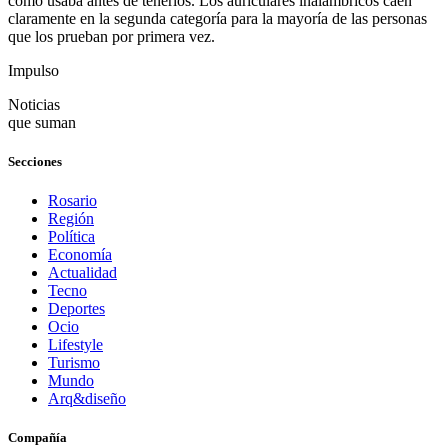
cómo usaba antes de tenerlos. Los auriculares inalámbricos caen
claramente en la segunda categoría para la mayoría de las personas
que los prueban por primera vez.
Impulso
Noticias
que suman
Secciones
Rosario
Región
Política
Economía
Actualidad
Tecno
Deportes
Ocio
Lifestyle
Turismo
Mundo
Arq&diseño
Compañía