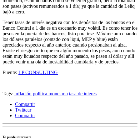
monetaria, están licuados como se ve en el gráfico, pero la totalidad
son pases (activos remunerados a 1 día) ya que la cantidad de Leliq
bajó a cero.
Tener tasas de interés negativa con los depósitos de los bancos en el
Banco Central a 1 día es un escenario muy volátil. Es como tener los
pesos en la puerta de los bancos, listo para irse. Máxime aun cuando
los dólares paralelos (contado con liqui, MEP y blue) están
apreciados respecto al año anterior, cuando presionaban al alza.
Existe el riesgo cierto que en algún momento los pesos, aun cuando
están muy licuados respecto del año pasado, se pasen al dólar y allí
puede venir una ola de inestabilidad cambiaria y de precios.
Fuente:
LP CONSULTING
Tags:
inflación
política monetaria
tasa de interes
Compartir
Twittear
Compartir
Te puede interesar: