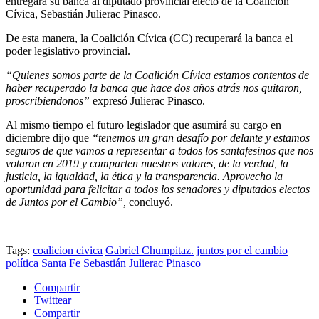
entregará su banca al diputado provincial electo de la Coalición
Cívica, Sebastián Julierac Pinasco.
De esta manera, la Coalición Cívica (CC) recuperará la banca el
poder legislativo provincial.
“Quienes somos parte de la Coalición Cívica estamos contentos de
haber recuperado la banca que hace dos años atrás nos quitaron,
proscribiendonos”
expresó Julierac Pinasco.
Al mismo tiempo el futuro legislador que asumirá su cargo en
diciembre dijo que
“tenemos un gran desafío por delante y estamos
seguros de que vamos a representar a todos los santafesinos que nos
votaron en 2019 y comparten nuestros valores, de la verdad, la
justicia, la igualdad, la ética y la transparencia. Aprovecho la
oportunidad para felicitar a todos los senadores y diputados electos
de Juntos por el Cambio”,
concluyó.
Tags:
coalicion civica
Gabriel Chumpitaz.
juntos por el cambio
política
Santa Fe
Sebastián Julierac Pinasco
Compartir
Twittear
Compartir