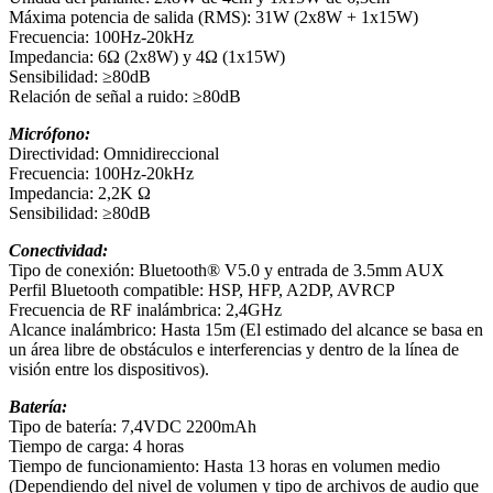
Máxima potencia de salida (RMS): 31W (2x8W + 1x15W)
Frecuencia: 100Hz-20kHz
Impedancia: 6Ω (2x8W) y 4Ω (1x15W)
Sensibilidad: ≥80dB
Relación de señal a ruido: ≥80dB
Micrófono:
Directividad: Omnidireccional
Frecuencia: 100Hz-20kHz
Impedancia: 2,2K Ω
Sensibilidad: ≥80dB
Conectividad:
Tipo de conexión: Bluetooth® V5.0 y entrada de 3.5mm AUX
Perfil Bluetooth compatible: HSP, HFP, A2DP, AVRCP
Frecuencia de RF inalámbrica: 2,4GHz
Alcance inalámbrico: Hasta 15m (El estimado del alcance se basa en
un área libre de obstáculos e interferencias y dentro de la línea de
visión entre los dispositivos).
Batería:
Tipo de batería: 7,4VDC 2200mAh
Tiempo de carga: 4 horas
Tiempo de funcionamiento: Hasta 13 horas en volumen medio
(Dependiendo del nivel de volumen y tipo de archivos de audio que