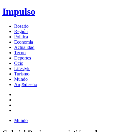
Impulso
Rosario
Región
Política
Economía
Actualidad
Tecno
Deportes
Ocio
Lifestyle
Turismo
Mundo
Arq&diseño
Mundo