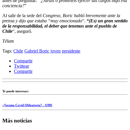
antes de preguntar:
“¿Jurais o prometéis ejercer sus cargos bajo esa
conciencia?
”
Al salir de la sede del
Congreso, Boric habló brevemente ante la
prensa y dijo que estaba “muy emocionado
“.
“(Es) un gran sentido
de la responsabilidad, el deber que tenemos ante el pueblo de
Chile
“, aseguró.
Télam
Tags:
Chile
Gabriel Boric
joven
presidente
Compartir
Twittear
Compartir
Te puede interesar:
¿Vacuna Covid Oblgatoria? - OMS
Más noticias