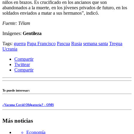
niños en brazos. Es crucificado en los ancianos que son
abandonados a la muerte, en los jóvenes privados de futuro, en los
soldados enviados a matar a sus hermanos”, indicó.
Fuente: Télam
Imágenes:
Gentileza
Tags:
guerra
Papa Francisco
Pascua
Rusia
semana santa
Tregua
Ucrania
Compartir
Twittear
Compartir
Te puede interesar:
¿Vacuna Covid Oblgatoria? - OMS
Más noticias
Economía