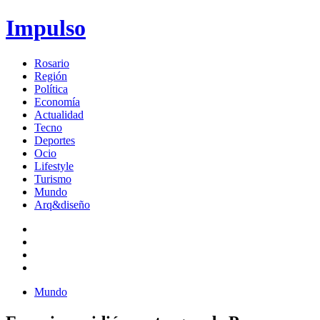
Impulso
Rosario
Región
Política
Economía
Actualidad
Tecno
Deportes
Ocio
Lifestyle
Turismo
Mundo
Arq&diseño
Mundo