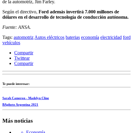
de la automotriz, Jim Farley.
Según el directivo,
Ford además invertirá 7.000 millones de
dólares en el desarrollo de tecnología de conducción autónoma.
Fuente: ANSA.
Tags:
automotriz
Autos eléctricos
baterias
economía
electricidad
ford
vehículos
Compartir
Twittear
Compartir
Te puede interesar:
Sarah Cameron - Madelyn Cline
BAphoto Argentina 2021
Más noticias
Economía