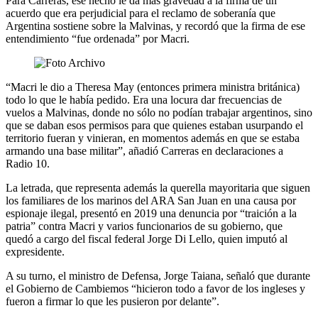
Para Carreras, ese hecho le da más gravedad a la firma de un
acuerdo que era perjudicial para el reclamo de soberanía que
Argentina sostiene sobre la Malvinas, y recordó que la firma de ese
entendimiento “fue ordenada” por Macri.
“Macri le dio a Theresa May (entonces primera ministra británica)
todo lo que le había pedido. Era una locura dar frecuencias de
vuelos a Malvinas, donde no sólo no podían trabajar argentinos, sino
que se daban esos permisos para que quienes estaban usurpando el
territorio fueran y vinieran, en momentos además en que se estaba
armando una base militar”, añadió Carreras en declaraciones a
Radio 10.
La letrada, que representa además la querella mayoritaria que siguen
los familiares de los marinos del ARA San Juan en una causa por
espionaje ilegal, presentó en 2019 una denuncia por “traición a la
patria” contra Macri y varios funcionarios de su gobierno, que
quedó a cargo del fiscal federal Jorge Di Lello, quien imputó al
expresidente.
A su turno, el ministro de Defensa, Jorge Taiana, señaló que durante
el Gobierno de Cambiemos “hicieron todo a favor de los ingleses y
fueron a firmar lo que les pusieron por delante”.