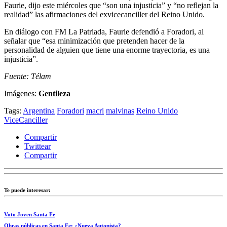
Faurie, dijo este miércoles que “son una injusticia” y “no reflejan la
realidad” las afirmaciones del exvicecanciller del Reino Unido.
En diálogo con FM La Patriada, Faurie defendió a Foradori, al
señalar que “esa minimización que pretenden hacer de la
personalidad de alguien que tiene una enorme trayectoria, es una
injusticia”.
Fuente: Télam
Imágenes:
Gentileza
Tags:
Argentina
Foradori
macri
malvinas
Reino Unido
ViceCanciller
Compartir
Twittear
Compartir
Te puede interesar:
Voto Joven Santa Fe
Obras públicas en Santa Fe: ¿Nueva Autopista?